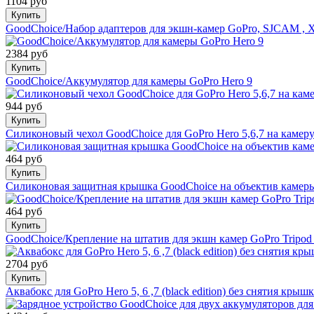
1104 руб
Купить
GoodChoice/Набор адаптеров для экшн-камер GoPro, SJCAM , X
2384 руб
Купить
GoodChoice/Аккумулятор для камеры GoPro Hero 9
944 руб
Купить
Силиконовый чехол GoodChoice для GoPro Hero 5,6,7 на камеру
464 руб
Купить
Силиконовая защитная крышка GoodChoice на объектив камеры 
464 руб
Купить
GoodChoice/Крепление на штатив для экшн камер GoPro Tripod
2704 руб
Купить
Аквабокс для GoPro Hero 5, 6 ,7 (black edition) без снятия кры