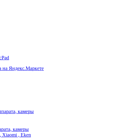
cPad
арата, камеры