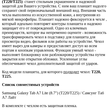
(T220/T225)
станет стильным украшением и надежной
защитой для Вашего устройства. С ним ваш планшет надолго
сохранит свой первоначальный внешний вид. Внешняя часть
чехла выполнена из искусственной кожи, а внутренняя из
мягкой микрофибры. Планшет надежно фиксируется в чехле ,
который идеально повторяет контуры планшета и надежно
защищает его от повреждений. Одно из ключевых
преимуществ, которое вы непременно оцените - возможность
трансформировать чехол в подставку для планшета для
просмотра видео, фильмов или работы на устройстве. Чехол
имеет вырез для камеры и предоставляет доступ ко всем
портам и кнопкам управления. Функция умный чехол -
выполняет блокировку или разблокировку устройства путем
закрытия или открытия обложки. Усиленные углы
обеспечивают чехол дополнительной защитой от ударов.
Код модели планшета, для которого
подходит
чехол:
T220
,
T225
.
Список
совместимых
устройств
Samsung Galaxy Tab A7 Lite (8.7") (T220/T225) / Самсунг Таб
А7 Лайт
В комплекте с чехлом есть защитная пленка.