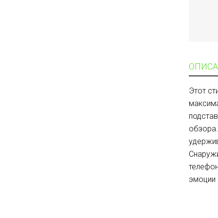
ОПИСА
Этот ст
максима
подстав
обзора.
удержив
Снаружи
телефон
эмоции 