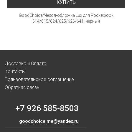
КУПИТЬ
GoodChoice/Чехол-обложка Lux для Pocketbook
614/615/624/625/626/641, черный
Доставка и Оплата
Контакты
Пользовательское соглашение
Обратная связь
+7 926 585-8503
goodchoice.me@yandex.ru