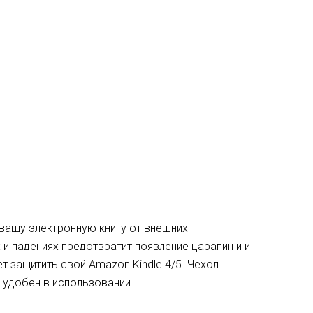
вашу электронную книгу от внешних
х и падениях предотвратит появление царапин и и
ет защитить свой Amazon Kindle 4/5. Чехол
 удобен в использовании.