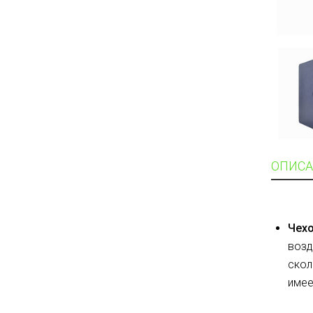
ОПИСА
Чех
возд
скол
имее