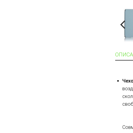
ОПИСА
Чех
возд
скол
своб
Совм