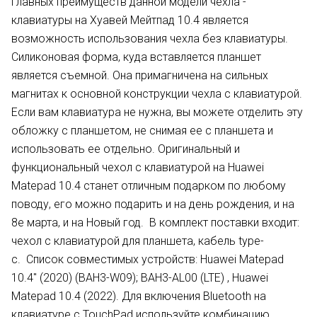
главных преимуществ данной модели чехла -
клавиатуры на Хуавей Мейтпад 10.4 является
возможность использования чехла без клавиатуры.
Силиконовая форма, куда вставляется планшет
является съемной. Она примагничена на сильных
магнитах к основной конструкции чехла с клавиатурой.
Если вам клавиатура не нужна, вы можете отделить эту
обложку с планшетом, не снимая ее с планшета и
использовать ее отдельно. Оригинальный и
функциональный чехол с клавиатурой на
Huawei
Matepad
10.4 станет отличным подарком по любому
поводу, его можно подарить и на день рождения, и на
8е марта, и на Новый год. В комплект поставки входит:
чехол с клавиатурой для планшета, кабель type-
c.
C
писок совместимых устройств: Huawei Matepad
10.4" (2020) (BAH3-W09); BAH3-AL00 (LTE) , Huawei
Matepad 10.4 (2022). Для включения Bluetooth на
клавиатуре с TouchPad используйте комбинацию