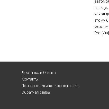
автомоб
пальце,
чехол д
этому б
механич
Pro (Ин
Доставка и Оплата
Контакты
Пользовательское соглашение
Обратная связь