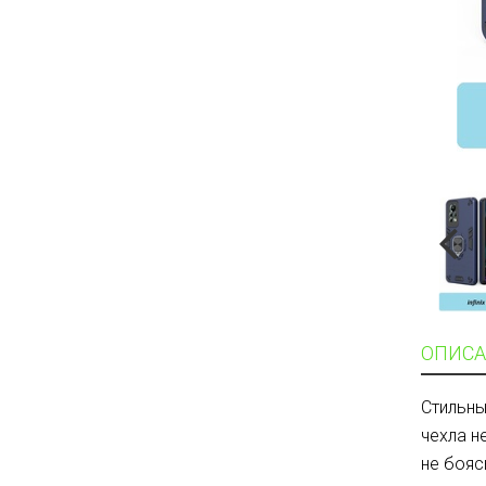
ОПИСА
Стильны
чехла н
не бояс