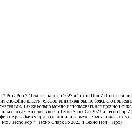
 7 Pro / Pop 7 (Техно Спарк Го 2023 и Техно Поп 7 Про) отличн
ит спокойно класть телефон вниз экраном, не боясь его повреди
ателями. Также кольцо можно использовать для прочной фиксац
ональный чехол для вашего Tecno Spark Go 2023 и Tecno Pop 7 
фон не разобьется при падении или серьезных механических удар
 Pro / Tecno Pop 7 (Техно Спарк Го 2023 и Техно Поп 7 Про)