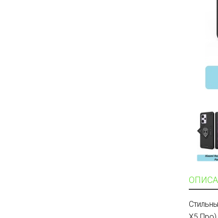
ОПИСА
Стильны
Х5 Про)