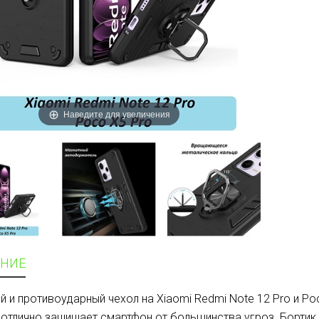
Наведите для увеличения
НИЕ
й и противоударный чехол на Xiaomi Redmi Note 12 Pro и Po
 отлично защищает смартфон от большинства угроз. Бортик