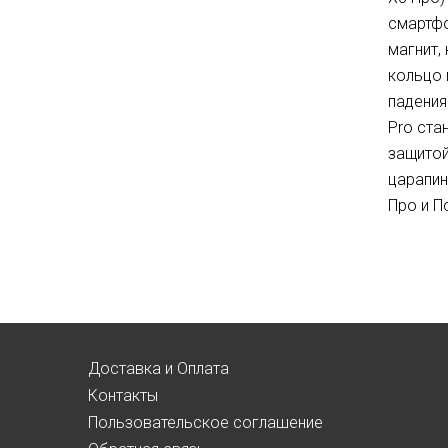
смартфо
магнит,
кольцо 
падения
Pro ста
защитой
царапин
Про и П
Доставка и Оплата
Контакты
Пользовательское соглашение