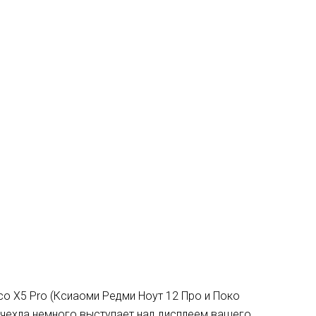
co X5 Pro (Ксиаоми Редми Ноут 12 Про и Поко
 чехла немного выступает над дисплеем вашего