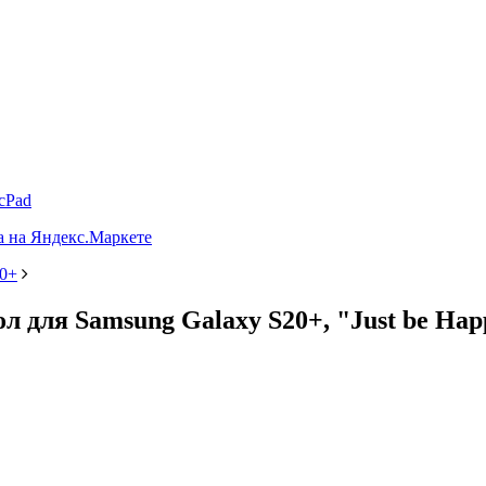
cPad
20+
 для Samsung Galaxy S20+, "Just be Hap